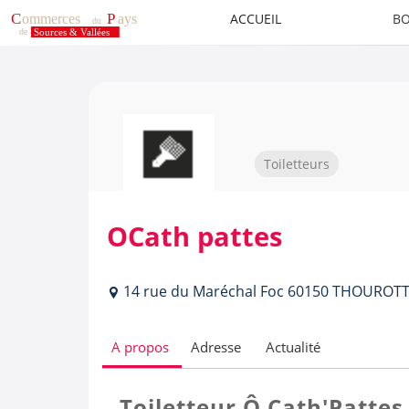
ACCUEIL
BO
Toiletteurs
OCath pattes
14 rue du Maréchal Foc 60150 THOUROT
A propos
Adresse
Actualité
Toiletteur Ô Cath'Pattes