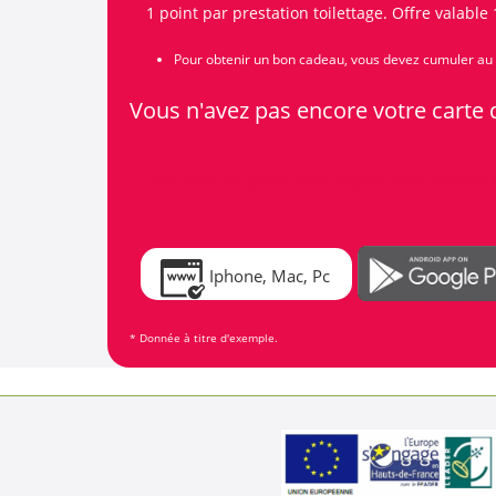
1 point par prestation toilettage. Offre valable
Pour obtenir un bon cadeau, vous devez cumuler au
Vous n'avez pas encore votre carte d
Consultez vos points avec l'application Pays de 
Iphone, Mac, Pc
* Donnée à titre d'exemple.