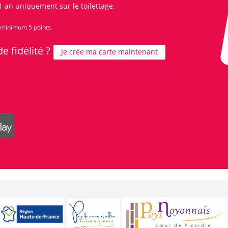
 1 an uniquement sur le toilettage.
 minimum 5 points.
e fidélité ?
Je crée ma carte maintenant
Sources et Vallées V-Pass, aussi disponible sur