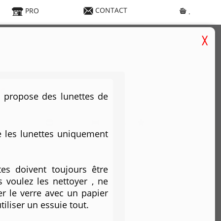
CONTACT
PRO
.
c
 propose des lunettes de
Magasin
Actualité
Avis
e les lunettes uniquement
.
tes doivent toujours être
 voulez les nettoyer , ne
er le verre avec un papier
iliser un essuie tout.