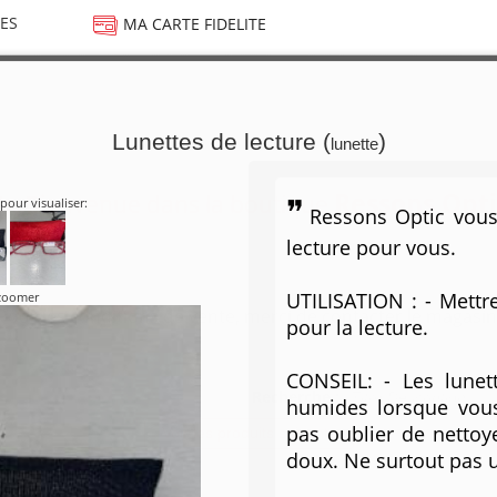
ES
MA CARTE FIDELITE
Lunettes de lecture (
)
lunette
Ressons Opti
Bienvenue dans la boutique
pour visualiser:
Ressons Optic vous
lecture pour vous.
UTILISATION : - Mettr
 zoomer
Pour les conditions de vente, merci de contacter le magasin
pour la lecture.
CONSEIL: - Les lunet
Recherche :
humides lorsque vous
pas oublier de nettoy
Voir les produits suivants
doux. Ne surtout pas ut