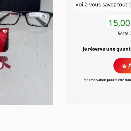
Voilà vous savez tout :
15,00
Reste 
Je réserve une quant
A
Ma reservation pourra être tran
Illustrations
MYIAJAMCREA
 agricole de développement rural dans le cadre du programme de développement rural de l