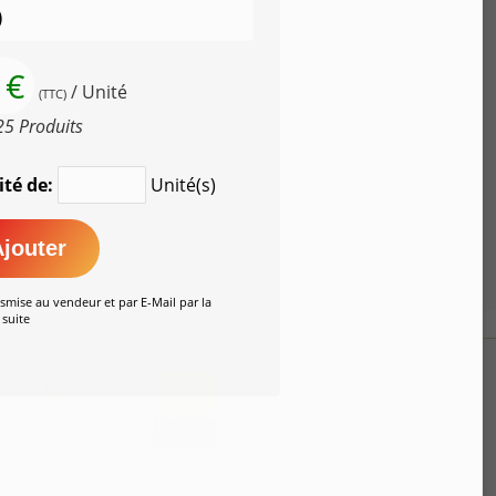
)
 €
/ Unité
(TTC)
25 Produits
ité de:
Unité(s)
jouter
smise au vendeur et par E-Mail par la
suite
a Picardie. L’Europe investit dans les zones rurales.